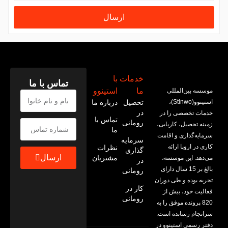
ارسال
خدمات
با
تماس با ما
ما
استینوو
موسسه بین‌المللی
استینوو(Stinwo)،
تحصیل
درباره ما
در
خدمات تخصصی را در
تماس با
رومانی
زمینه تحصیل، کاریابی،
ما
سرمایه‌گذاری و اقامت
سرمایه
کاری در اروپا ارائه
نظرات
گذاری
ارسال
مشتریان
می‌‌دهد. این موسسه،
در
بالغ بر 15 سال دارای
رومانی
تجربه بوده و طی دوران
کار در
فعالیت خود، بیش از
رومانی
820 پرونده موفق را به
سرانجام رسانده است.
دفتر رسمی استینوو در