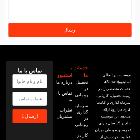
ارسال
خدمات
با
تماس با ما
ما
استینوو
موسسه بین‌المللی
استینوو(Stinwo)،
تحصیل
درباره ما
در
خدمات تخصصی را در
تماس با
رومانی
زمینه تحصیل، کاریابی،
ما
سرمایه‌گذاری و اقامت
سرمایه
کاری در اروپا ارائه
نظرات
گذاری
ارسال
مشتریان
می‌‌دهد. این موسسه،
در
بالغ بر 15 سال دارای
رومانی
تجربه بوده و طی دوران
کار در
فعالیت خود، بیش از