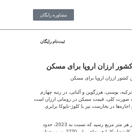
مشاوره رایگان
ثبت‌نام رایگان
رکیه، بوسنی، هرزگوین و آلبانی، در رتبه چهارم
 به صورت کلی، قیمت مسکن در رومانی ارزان است
 اجاره‌ها در بخارست نیز با کلوژ-ناپوکا برابری
میانگین قیمت مسکن رومانی در سال 2024، به 1676 یورو در هر متر مربع رسید که نسبت به 2023، حدود
11.5% افزایش داشته است. بر اساس آخرین آمار منتشر شده، کلوژ-ناپوکا با هزینه‌ای برابر 2770 یورو پیشتاز