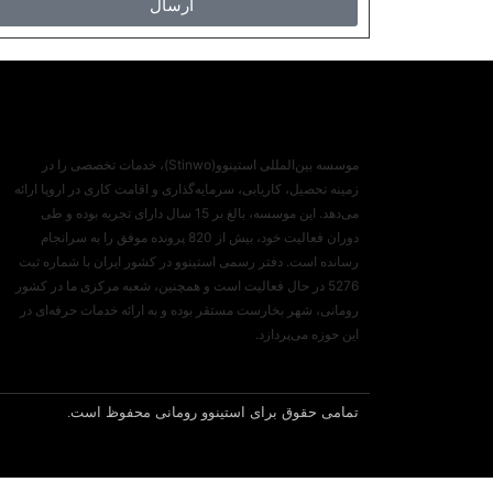
ارسال
موسسه بین‌المللی استینوو(Stinwo)، خدمات تخصصی را در
زمینه تحصیل، کاریابی، سرمایه‌گذاری و اقامت کاری در اروپا ارائه
می‌‌دهد. این موسسه، بالغ بر 15 سال دارای تجربه بوده و طی
دوران فعالیت خود، بیش از 820 پرونده موفق را به سرانجام
رسانده است. دفتر رسمی استینوو در کشور ایران با شماره ثبت
5276 در حال فعالیت است و همچنین، شعبه مرکزی ما در کشور
رومانی، شهر بخارست مستقر بوده و به ارائه خدمات حرفه‌ای در
این حوزه می‌پردازد.
تمامی حقوق برای استینوو رومانی محفوظ است.