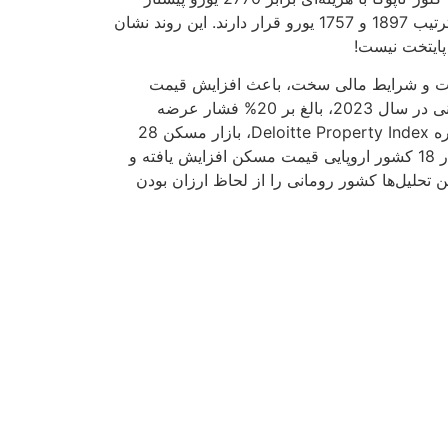
است و پس از آن شهرهای براشوو و بخارست با هزینه‌های به ترتیب 1897 و 1757 یورو قرار دارند. این روند نشان
پایتخت نیست!
ه بالای ساخت و شرایط مالی سخت، باعث افزایش قیمت
مسکن رومانی شده است! همچنین کاهش فعالیت‌های ساختمانی در سال 2023، بالغ بر 20% فشار عرضه
مسکن را افزایش داده است. به طور کلی، گزارش 14امین دوره Deloitte Property Index، بازار مسکن 28
کشور و 77 شهر را تحلیل می‌کند. این گزارش نشان می‌دهد؛ در 18 کشور اروپایی قیمت مسکن افزایش یافته و
ن تحلیل‌ها کشور رومانی را از لحاظ ارزان بودن