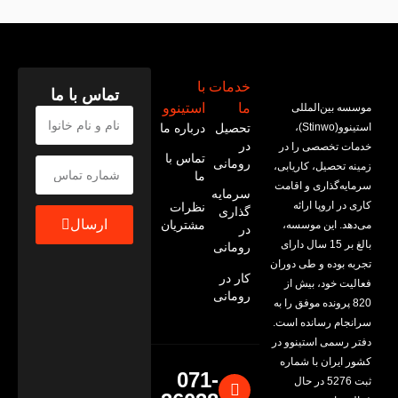
خدمات
با
تماس با ما
ما
استینوو
موسسه بین‌المللی
استینوو(Stinwo)،
تحصیل
درباره ما
در
خدمات تخصصی را در
تماس با
رومانی
زمینه تحصیل، کاریابی،
ما
سرمایه‌گذاری و اقامت
سرمایه
کاری در اروپا ارائه
نظرات
گذاری
ارسال
مشتریان
می‌‌دهد. این موسسه،
در
بالغ بر 15 سال دارای
رومانی
تجربه بوده و طی دوران
کار در
فعالیت خود، بیش از
رومانی
820 پرونده موفق را به
سرانجام رسانده است.
دفتر رسمی استینوو در
کشور ایران با شماره
071-
ثبت 5276 در حال