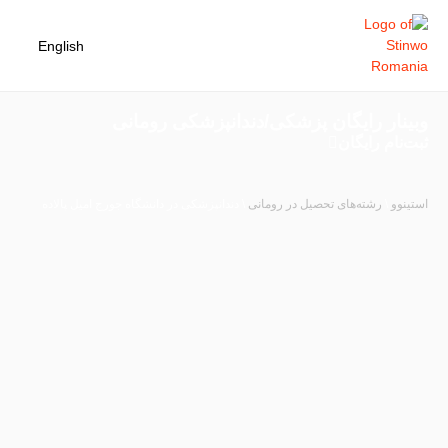
English
وبینار رایگان پزشکی/دندانپزشکی رومانی
ثبت‌نام رایگان
استینوو
\
رشته‌های تحصیل در رومانی
\
دندانپزشکی در دانشگاه جورج امیل پالاده