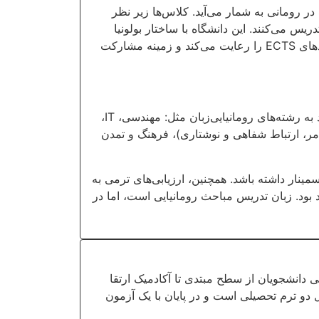
از نظر آموزشی، دوره مقدماتی زبان در دانشگاه فنی کلوژ-ناپوکا، یک مسیر ورودی مهم به نظام آموزش فنی و STEM در رومانی به شمار می‌آید. کلاس‌ها زیر نظر
س می‌کنند. این دانشگاه با ساختار بولونیا
هماهنگ است و بیش از 22 هزار دانشجو در 12 دانشکده آن تحصیل می‌کنند. همچنین، دانشگاه فنی کلوژ-ناپوکا استانداردهای ECTS را رعایت می‌کند و زمینه مشارکت
فارغ‌التحصیلان در پایان دوره، گواهی زبانی را دریافت می‌کنند که در دانشگاه‌های رومانی پذیرفته می‌شود و امکان ورود به رشته‌های رومانیایی‌زبان مثل: مهندسی، IT،
مر، ارتباط شفاهی و نوشتاری)، فرهنگ و تمدن
 هر ماژول بین 8 تا 10 ساعت در هفته ممکن است سمینار داشته باشد. همچنین، ارزیابی‌های ترمی به
آزمون نهایی که در پایان این دوره برگزار می‌شود، در سطح B1-B2 رومانی خواهد بود. زبان تدریس مباحث رومانیایی است، اما در
هارت زبان رومانیایی دانشجویان از سطح مبتدی تا آکادمیک ارتقا
 دو ترم تحصیلی است و در پایان با یک آزمون