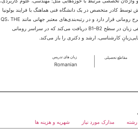
 واژگان تخصصی مرتبط با حوزه‌هایی مثل: مهندسی، علوم کاربردی،
توسط کادر متخصص در یک دانشگاه فنی هماهنگ با فرایند بولونیا
انجام می‌شود؛ دانشگاهی که در میان مؤسسات مطرح رومانی قرار دارد و در رتبه‌بندی‌های معتبر جهانی مانند QS، THE
و EduRank هم دیده می‌شود. در پایان، دانشجو گواهی زبان در سطح B1–B2 دریافت می‌کند که در سراسر رومانی
ی‌زبانِ کارشناسی، ارشد و دکتری را باز می‌کند.
زبان های تدریس
مقاطع تحصیلی
Romanian
رشته
مدارک مورد نیاز
شهریه و هزینه ها