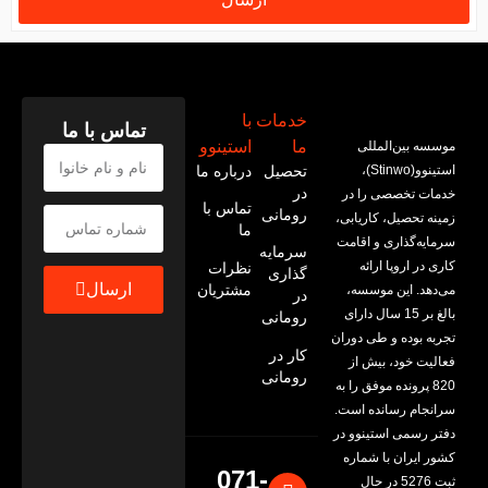
خدمات
با
تماس با ما
ما
استینوو
موسسه بین‌المللی
استینوو(Stinwo)،
تحصیل
درباره ما
در
خدمات تخصصی را در
تماس با
رومانی
زمینه تحصیل، کاریابی،
ما
سرمایه‌گذاری و اقامت
سرمایه
کاری در اروپا ارائه
نظرات
گذاری
ارسال
مشتریان
می‌‌دهد. این موسسه،
در
بالغ بر 15 سال دارای
رومانی
تجربه بوده و طی دوران
کار در
فعالیت خود، بیش از
رومانی
820 پرونده موفق را به
سرانجام رسانده است.
دفتر رسمی استینوو در
کشور ایران با شماره
071-
ثبت 5276 در حال