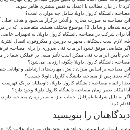
کرد تا در بیان مطالب با اعتماد به نفس بیشتری ظاهر شوید.
مصاحبه دانشگاه کارول داویلا شامل چه مواردی است؟
این مصاحبه به صورت مجازی و آنلاین برگزار می‌شود و هدف اصلی آن
برده شده‌اند و شامل 18 موضوع مختلف هستند. متقاضیانی که در مرحله اول پذیرش(ارزیابی مدارک) قبول می‌شوند و جزو افراد دارای صلاحیت قرار می‌گیرند، باید برای شرکت در این مصاحبه آماده شوند.
آیا برای شرکت در مصاحبه دانشگاه کارول داویلا، به تجهیزات خاصی 
بله، لازم است دستگاهی مجهز به دوربین و میکروفون، اتصال اینترنتی 
اگر متقاضی موفق نشود الزامات فنی ضروری را برای مصاحبه فراهم 
عدم تأمین الزامات فنی ممکن است تأثیر منفی بر عملکرد شما در مصاحب
مصاحبه دانشگاه کارول داویلا چگونه ارزیابی می‌شود؟
این مصاحبه بر اساس میزان دانش، مهارت‌های ارتباطی و توانایی ش
گام بعدی پس از مصاحبه دانشگاه کارول داویلا چیست؟
بعد از اتمام مصاحبه دانشگاه کارول داویلا، داوطلبان در یک فهرست مو
آیا امکان تغییر زمان مصاحبه دانشگاه کارول داویلا وجود دارد؟
اگر به دلیل شرایط غیرقابل اجتناب نیاز به تغییر زمان مصاحبه دارید،
اقدام کنید.
دیدگاهتان را بنویسید
نشانی ایمیل شما منتشر نخواهد شد.
بخش‌های موردنیاز علامت‌گذاری 