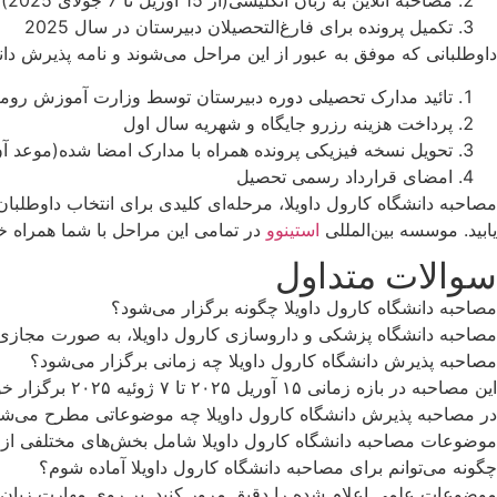
مصاحبه آنلاین به زبان انگلیسی(از 15 آوریل تا 7 جولای 2025)
تکمیل پرونده برای فارغ‌التحصیلان دبیرستان در سال 2025
داوطلبانی که موفق به عبور از این مراحل می‌شوند و نامه پذیرش دانشگا
تائید مدارک تحصیلی دوره دبیرستان توسط وزارت آموزش روما
پرداخت هزینه رزرو جایگاه و شهریه سال اول
تحویل نسخه فیزیکی پرونده همراه با مدارک امضا شده(موعد آن
امضای قرارداد رسمی تحصیل
مصاحبه دانشگاه کارول داویلا، مرحله‌ای کلیدی برای انتخاب داوطلبا
یابید. موسسه بین‌المللی
استینوو
در تمامی این مراحل با شما همراه خو
سوالات متداول
مصاحبه دانشگاه کارول داویلا چگونه برگزار می‌شود؟
مصاحبه دانشگاه پزشکی و داروسازی کارول داویلا، به صورت مجازی و 
مصاحبه پذیرش دانشگاه کارول داویلا چه زمانی برگزار می‌شود؟
این مصاحبه در بازه زمانی ۱۵ آوریل ۲۰۲۵ تا ۷ ژوئیه ۲۰۲۵ برگزار خواهد شد و زمان دقیق آن به هر داوطلب به ‌صورت جداگانه اختصاص داده می‌شود.
در مصاحبه پذیرش دانشگاه کارول داویلا چه موضوعاتی مطرح می‌ش
موضوعات مصاحبه دانشگاه کارول داویلا شامل بخش‌های مختلفی از ز
چگونه می‌توانم برای مصاحبه دانشگاه کارول داویلا آماده شوم؟
موضوعات علمی اعلام شده را دقیق مرور کنید. بر روی مهارت زبان ان